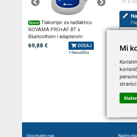
01.4.19
Na
 –
Tlakomjer za nadlakticu
VI
Pap
Novo
Novo
NOVAMA PRO+AF BT s
tjedna ku
Bluetoothom i adapterom
2,75 €
J
69,88 €
DODAJ
Mi k
1 Narudžba
Koristi
korisni
persona
stranici
Slaže
Prija
Upoznajte nas
Načini pl