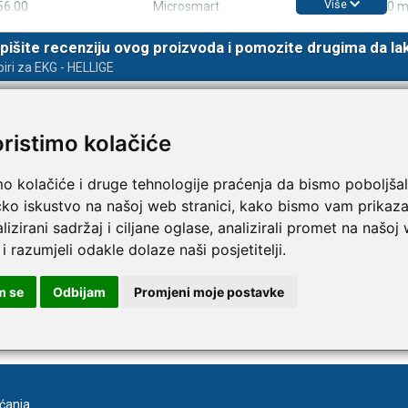
Više
56.00
Microsmart
90 x 90 m
pišite recenziju ovog proizvoda i pomozite drugima da la
TAMMY Pilla Line 7 × 1 –
VITAMMY Pilla 7 × 4 – t
iri za EKG - HELLIGE
Novo
tija za tablete
kutija za tablete
10,74 €
DODAJ
DODAJ
oristimo kolačiće
1 Narudžba
1 Narudžba
mo kolačiće i druge tehnologije praćenja da bismo poboljšal
čko iskustvo na našoj web stranici, kako bismo vam prikaza
lizirani sadržaj i ciljane oglase, analizirali promet na našoj
 i razumjeli odakle dolaze naši posjetitelji.
m se
Odbijam
Promjeni moje postavke
va
Registracija
aćanja