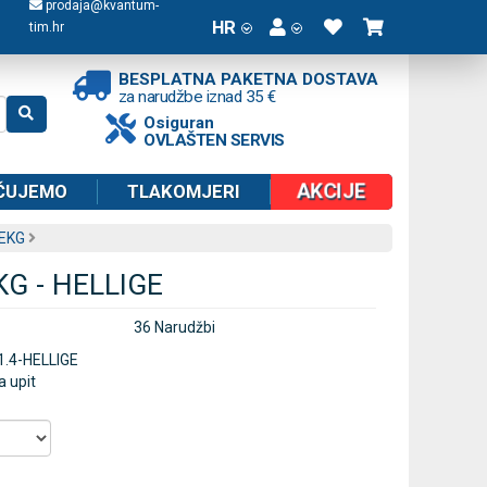
prodaja@kvantum-
HR
tim.hr
BESPLATNA PAKETNA DOSTAVA
za narudžbe iznad 35 €
Osiguran
OVLAŠTEN SERVIS
AKCIJE
ČUJEMO
TLAKOMJERI
 EKG
EKG - HELLIGE
36 Narudžbi
1.4-HELLIGE
a upit