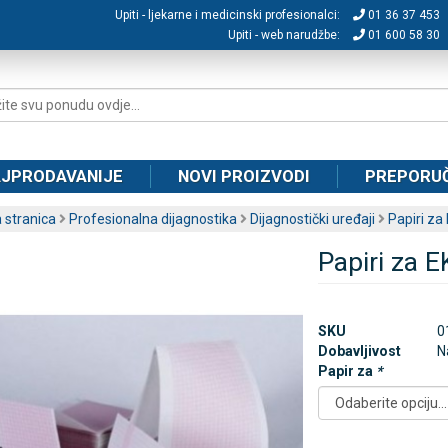
Upiti - ljekarne i medicinski profesionalci:
01 36 37 453
Upiti - web narudžbe:
01 600 58 30
JPRODAVANIJE
NOVI PROIZVODI
PREPORU
 stranica
Profesionalna dijagnostika
Dijagnostički uređaji
Papiri za
Papiri za 
SKU
0
Dobavljivost
N
Papir za
*