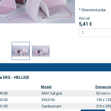
* Obavezna polja
 NB500 profesionalni
Antidekubitalni madrac FOFO
Već od:
rski inhalator
HF6002 s valjkastim zračnim
5,41 €
komorama i kompresorom |
€
DODAJ
Kvantum-tim
494 Narudžbe
150,36 €
15 Recenzija
DODAJ
546 Narudžbi
i
za EKG - HELLIGE
Model
Dimenzij
89.00
EK41 full grid
55 mm x 
82.00
EK53/56
130 x 135
81.00
Cardiosmart
210 x 295