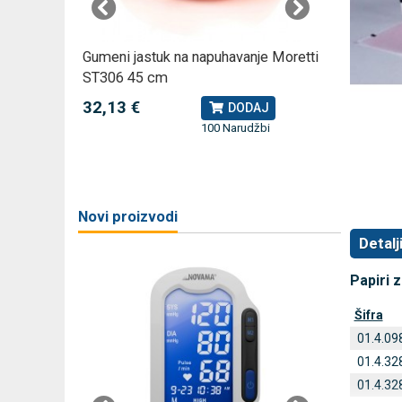
omjer za
Gumeni jastuk na napuhavanje Moretti
Rossmax
ST306 45 cm
kompreso
32,13 €
79,49 
J
DODAJ
100 Narudžbi
žbi
a
Novi proizvodi
Detalj
Papiri 
Šifra
01.4.09
01.4.32
01.4.32