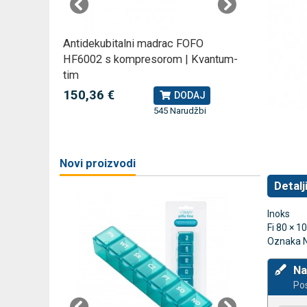
rski
Antidekubitalni madrac FOFO
Rossmax
HF6002 s kompresorom | Kvantum-
kompreso
tim
79,49 
J
150,36 €
DODAJ
545 Narudžbi
žbi
a
Novi proizvodi
Detalj
Inoks
Fi 80 × 
Oznaka 
Na
Pos