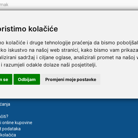
TAMMY Pilla 7 × 4 – tjedna
LEPU Armfit+ BP2 tlako
Novo
oristimo kolačiće
 tablete
za nadlakticu s EKG-om
€
107,50 €
DODAJ
DODAJ
mo kolačiće i druge tehnologije praćenja da bismo poboljšal
1 Narudžba
čko iskustvo na našoj web stranici, kako bismo vam prikaza
lizirani sadržaj i ciljane oglase, analizirali promet na našoj
 i razumjeli odakle dolaze naši posjetitelji.
va
Registracija
m se
Odbijam
Promjeni moje postavke
aćanja
čiti?
ti online kupovine
t podataka
kolačića