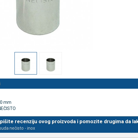
 NB500 profesionalni
Rossmax X5 tlakomjer za nadla
rski inhalator
€
80,25 €
DODAJ
DODAJ
494 Narudžbe
2489 Narudžbi
15 Recenzija
57 Recenzija
i
100 mm
NEČISTO
pišite recenziju ovog proizvoda i pomozite drugima da la
uda nečisto - inox