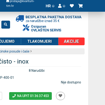
prodaja@kvantum-
HR
tim.hr
BESPLATNA PAKETNA DOSTAVA
za narudžbe iznad 35 €
Osiguran
OVLAŠTEN SERVIS
AKCIJE
ČUJEMO
TLAKOMJERI
inske posude i čaše
isto - inox
8 Narudžbi
P-400-01
Nije dostupno
NA UPIT 01 36 37 453