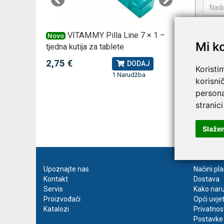
 za
VITAMMY Pilla Line 7 × 1 –
VI
Novo
Novo
Mi k
tjedna kutija za tablete
kutija za
2,75 €
10,74 
J
DODAJ
Koristi
1 Narudžba
korisni
persona
stranici
Prija
Slaže
Upoznajte nas
Načini pl
Kontakt
Dostava
Servis
Kako naru
Proizvođači
Opći uvje
Katalozi
Privatnos
Postavke 