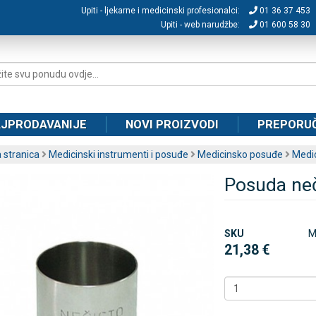
Upiti - ljekarne i medicinski profesionalci:
01 36 37 453
Upiti - web narudžbe:
01 600 58 30
JPRODAVANIJE
NOVI PROIZVODI
PREPORU
 stranica
Medicinski instrumenti i posuđe
Medicinsko posuđe
Medic
Posuda neč
SKU
M
21,38 €