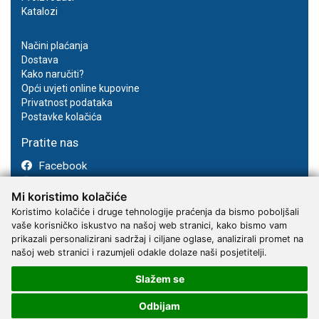
Katalozi
Načini plaćanja
Dostava
Kako naručiti?
Opći uvjeti online kupovine
Privatnost podataka
Postavke kolačića
Pratite nas
Facebook
Instagram
Mi koristimo kolačiće
Youtube
Koristimo kolačiće i druge tehnologije praćenja da bismo poboljšali
vaše korisničko iskustvo na našoj web stranici, kako bismo vam
prikazali personalizirani sadržaj i ciljane oglase, analizirali promet na
našoj web stranici i razumjeli odakle dolaze naši posjetitelji.
Slažem se
2017 - 2026 © Kvantum-tim d.o.o.
Odbijam