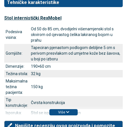
Tehničke karakteristike
Stol internistički RexMobel
Od 50 do 85 cm, dvodijelni višenamjenski stol s
Podesiva
okvirom od cjevastog čelika lakiranog bojom u
visina:
prahu
Tapeciran pjenastom podlogom debljine 5 cm s
Gornjište:
perivom presvlakom od umjetne kože bez šavova,
u boji po izboru
Dimenzije:
190×60 cm
Težina stola:
32 kg
Maksimalna
težina
150 kg
pacijenta:
Tip
Čvrsta konstrukcija
konstrukcije:
Više
Isporuka:
Stol se isporučuje rastavljen
Napišite recenziju ovog proizvoda i pomozite