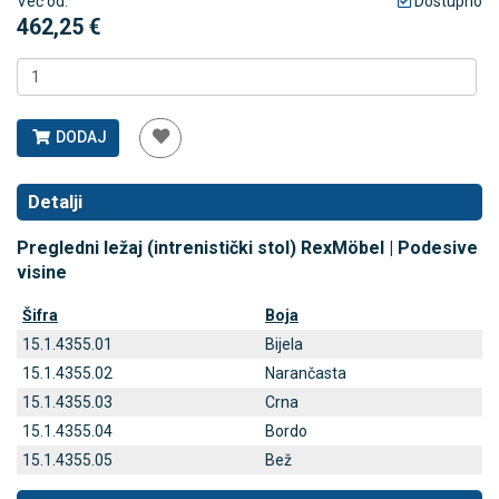
Već od:
Dostupno
462,25 €
DODAJ
Detalji
Pregledni ležaj (intrenistički stol) RexMöbel | Podesive
visine
Šifra
Boja
15.1.4355.01
Bijela
15.1.4355.02
Narančasta
15.1.4355.03
Crna
15.1.4355.04
Bordo
15.1.4355.05
Bež