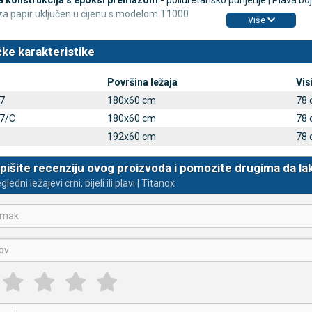
a konstrukcija s epoksi premazom
-
poliuretansko punjenje | Plava bo
za papir uključen u cijenu s modelom T1000
Više
ke karakteristike
Površina ležaja
Vis
7
180x60 cm
78 
7/C
180x60 cm
78 
192x60 cm
78 
pišite recenziju ovog proizvoda i pomozite drugima da la
gledni ležajevi crni, bijeli ili plavi | Titanox