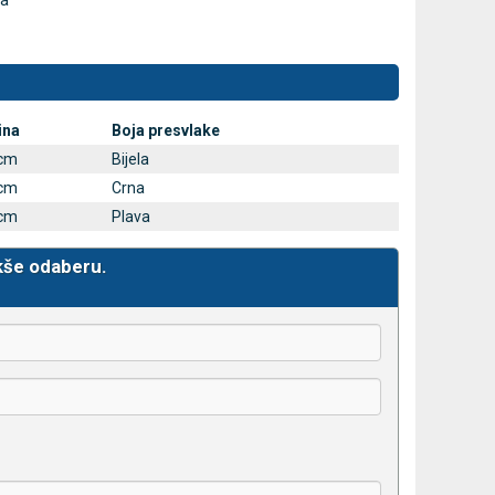
ja
ina
Boja presvlake
cm
Bijela
cm
Crna
cm
Plava
kše odaberu.