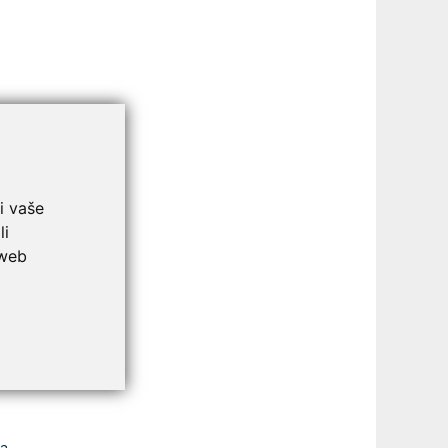
i vaše
li
 web