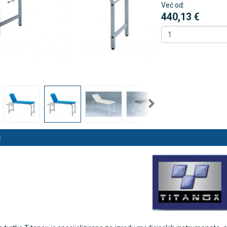
Već od:
440,13 €
 NB500 profesionalni
Rossmax X5 tlakomjer za nadla
rski inhalator
€
80,25 €
DODAJ
DODAJ
494 Narudžbe
2489 Narudžbi
15 Recenzija
57 Recenzija
i