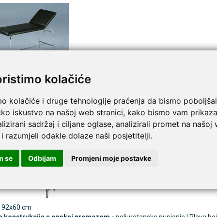
7/C
- 180x60cm
oristimo kolačiće
a emajlirana konstrukcija
- periva presvlaka | Crna boja
mo kolačiće i druge tehnologije praćenja da bismo poboljšal
za papir nije uključen u cijenu
čko iskustvo na našoj web stranici, kako bismo vam prikaza
lizirani sadržaj i ciljane oglase, analizirali promet na našoj
 i razumjeli odakle dolaze naši posjetitelji.
m se
Odbijam
Promjeni moje postavke
192x60 cm