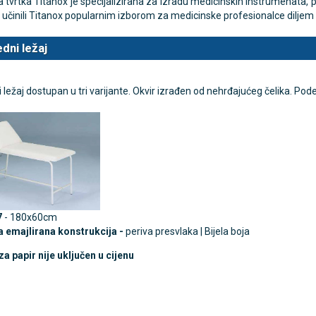
a tvrtka Titanox je specijalizirana za izradu medicinskih instrumenata, p
 učinili Titanox popularnim izborom za medicinske profesionalce diljem s
dni ležaj
TAMMY Pilla Line 7 × 1 –
VITAMMY Pilla 7 × 4 – t
Novo
tija za tablete
kutija za tablete
10,74 €
 ležaj dostupan u tri varijante. Okvir izrađen od nehrđajućeg čelika. Pod
DODAJ
DODAJ
1 Narudžba
1 Narudžba
7
- 180x60cm
a emajlirana konstrukcija -
periva presvlaka | Bijela boja
za papir nije uključen u cijenu