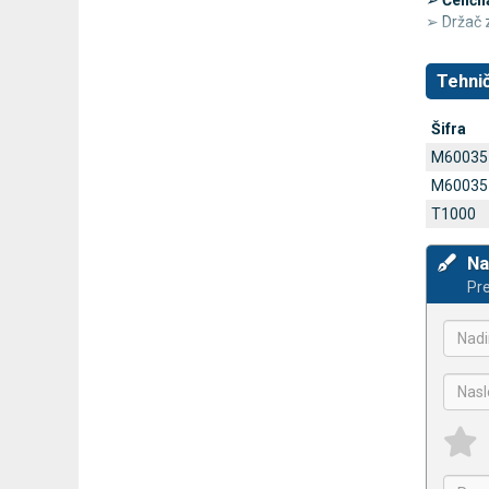
➢
Čeličn
➢ Držač 
Tehnič
Šifra
M60035
M60035
T1000
Na
Pre