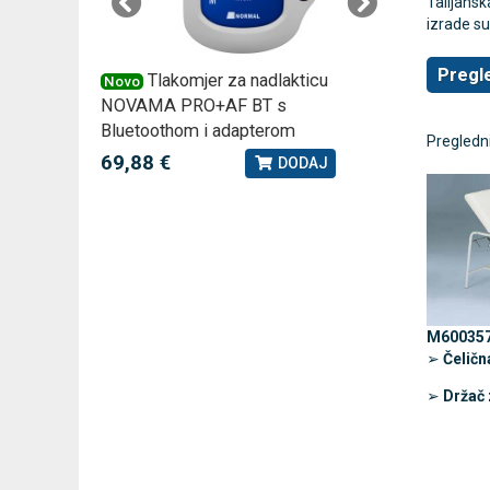
Talijansk
izrade su
Pregle
 –
Tlakomjer za nadlakticu
VI
Novo
Novo
NOVAMA PRO+AF BT s
tjedna ku
Bluetoothom i adapterom
2,75 €
Pregledni
J
69,88 €
DODAJ
M60035
➢
Čeličn
➢
Držač 