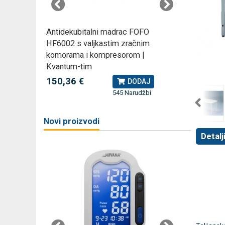
rski
Antidekubitalni madrac FOFO
Rossmax
HF6002 s valjkastim zračnim
kompreso
komorama i kompresorom |
79,49 
J
Kvantum-tim
150,36 €
DODAJ
žbi
a
545 Narudžbi
Novi proizvodi
Detalj