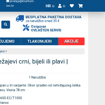
prodaja@kvantum-
HR
tim.hr
BESPLATNA PAKETNA DOSTAVA
za narudžbe iznad 35 €
Osiguran
OVLAŠTEN SERVIS
AKCIJE
ČUJEMO
TLAKOMJERI
jevi
ajevi crni, bijeli ili plavi |
1 Narudžba
pan u tri varijante. Okvir izrađen od nehrđajućeg čelika.
avu. Visina 78 cm.
600-EC/T1000
itanox