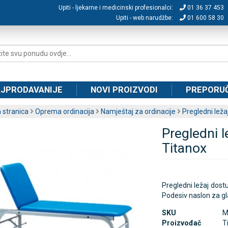
Upiti - ljekarne i medicinski profesionalci:
01 36 37 453
Upiti - web narudžbe:
01 600 58 30
JPRODAVANIJE
NOVI PROIZVODI
PREPORU
 stranica
Oprema ordinacija
Namještaj za ordinacije
Pregledni leža
Pregledni lež
Titanox
Pregledni ležaj dostu
Podesiv naslon za gl
SKU
M
Proizvođač
T