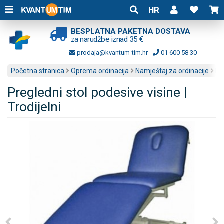
HR
BESPLATNA PAKETNA DOSTAVA
za narudžbe iznad 35 €
prodaja@kvantum-tim.hr
01 600 58 30
Početna stranica
Oprema ordinacija
Namještaj za ordinacije
Pr
Pregledni stol podesive visine |
Trodijelni