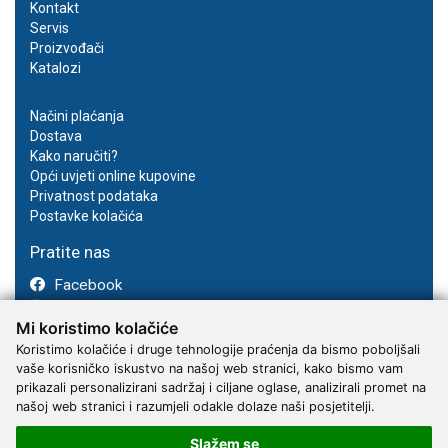
Kontakt
Servis
Proizvođači
Katalozi
Načini plaćanja
Dostava
Kako naručiti?
Opći uvjeti online kupovine
Privatnost podataka
Postavke kolačića
Pratite nas
Facebook
Instagram
Mi koristimo kolačiće
Youtube
Koristimo kolačiće i druge tehnologije praćenja da bismo poboljšali
vaše korisničko iskustvo na našoj web stranici, kako bismo vam
prikazali personalizirani sadržaj i ciljane oglase, analizirali promet na
našoj web stranici i razumjeli odakle dolaze naši posjetitelji.
Slažem se
2017 - 2026 © Kvantum-tim d.o.o.