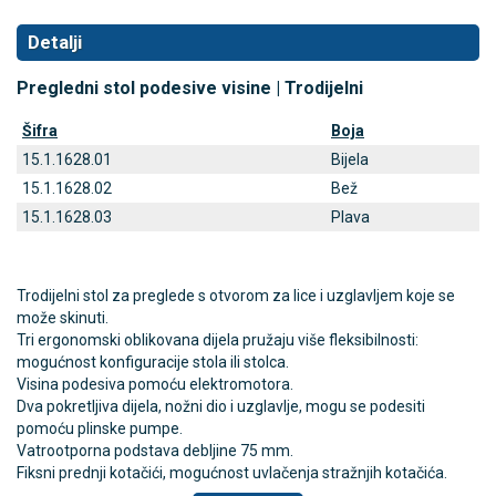
Detalji
Pregledni stol podesive visine | Trodijelni
Šifra
Boja
15.1.1628.01
Bijela
15.1.1628.02
Bež
15.1.1628.03
Plava
Trodijelni stol za preglede s otvorom za lice i uzglavljem koje se
može skinuti.
Tri ergonomski oblikovana dijela pružaju više fleksibilnosti:
mogućnost konfiguracije stola ili stolca.
Visina podesiva pomoću elektromotora.
Dva pokretljiva dijela, nožni dio i uzglavlje, mogu se podesiti
pomoću plinske pumpe.
Vatrootporna podstava debljine 75 mm.
Fiksni prednji kotačići, mogućnost uvlačenja stražnjih kotačića.