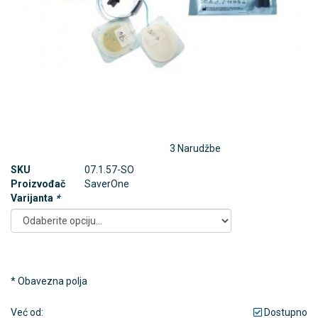
3 Narudžbe
SKU
07.1.57-SO
Proizvođač
SaverOne
Varijanta
*
* Obavezna polja
Već od:
Dostupno