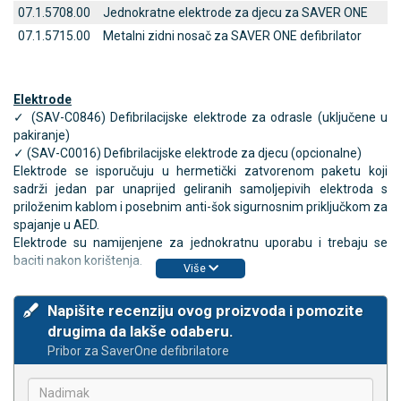
07.1.5708.00
Jednokratne elektrode za djecu za SAVER ONE
07.1.5715.00
Metalni zidni nosač za SAVER ONE defibrilator
Elektrode
✓ (SAV-C0846) Defibrilacijske elektrode za odrasle (uključene u
pakiranje)
✓ (SAV-C0016) Defibrilacijske elektrode za djecu (opcionalne)
Elektrode se isporučuju u hermetički zatvorenom paketu koji
sadrži jedan par unaprijed geliranih samoljepivih elektroda s
priloženim kablom i posebnim anti-šok sigurnosnim priključkom za
spajanje u AED.
Elektrode su namijenjene za jednokratnu uporabu i trebaju se
baciti nakon korištenja.
Više
Napišite recenziju ovog proizvoda i pomozite
drugima da lakše odaberu.
Pribor za SaverOne defibrilatore