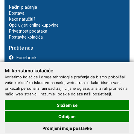
Načini plaćanja
Dostava
Kako naručiti?
Opći uvjeti online kupovine
Privatnost podataka
Postavke kolačića
Pratite nas
Facebook
Instagram
Mi koristimo kolačiće
Youtube
Koristimo kolačiće i druge tehnologije praćenja da bismo poboljšali
vaše korisničko iskustvo na našoj web stranici, kako bismo vam
prikazali personalizirani sadržaj i ciljane oglase, analizirali promet na
našoj web stranici i razumjeli odakle dolaze naši posjetitelji.
Slažem se
2017 - 2026 © Kvantum-tim d.o.o.
Odbijam
Promjeni moje postavke