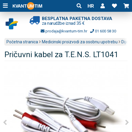
HR
BESPLATNA PAKETNA DOSTAVA
za narudžbe iznad 35 €
prodaja@kvantum-tim.hr
01 600 58 30
Početna stranica
Medicinski proizvodi za osobnu upotrebu
Dijagn
Pričuvni kabel za T.E.N.S. LT1041