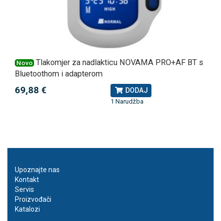
Tlakomjer za nadlakticu NOVAMA PRO+AF BT s
Novo
Bluetoothom i adapterom
69,88 €
DODAJ
1 Narudžba
Upoznajte nas
Kontakt
Servis
Proizvođači
Katalozi