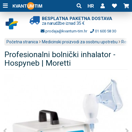
HR
BESPLATNA PAKETNA DOSTAVA
za narudžbe iznad 35 €
prodaja@kvantum-tim.hr
01 600 58 30
Početna stranica
Medicinski proizvodi za osobnu upotrebu
Respi
Profesionalni bolnički inhalator -
Hospyneb | Moretti