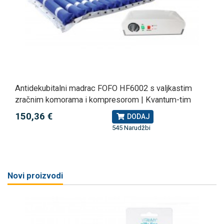
Antidekubitalni madrac FOFO HF6002 s valjkastim
zračnim komorama i kompresorom | Kvantum-tim
150,36 €
DODAJ
545 Narudžbi
Novi proizvodi