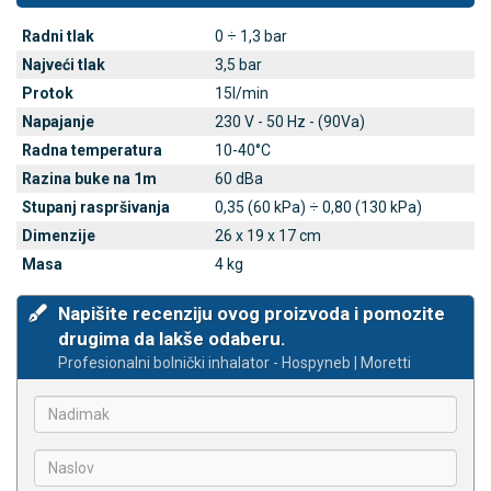
Radni tlak
0 ÷ 1,3 bar
Najveći tlak
3,5 bar
Protok
15l/min
Napajanje
230 V - 50 Hz - (90Va)
Radna temperatura
10-40°C
Razina buke na 1m
60 dBa
Stupanj raspršivanja
0,35 (60 kPa) ÷ 0,80 (130 kPa)
Dimenzije
26 x 19 x 17 cm
Masa
4 kg
Napišite recenziju ovog proizvoda i pomozite
drugima da lakše odaberu.
Profesionalni bolnički inhalator - Hospyneb | Moretti