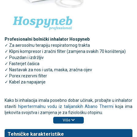
Profesionalni bolnički inhalator Hospyneb
✓ Za aerosolnu terapiju respiratornog trakta
✓ Klipni kompresor i zračni filter (zamjena svakih 70 korištenja)
✓
Pouzdan i izdržljiv
✓ Fasterjet čašica
✓ Nastavak za nos i usta, maska, zračna cijev
✓ Porex rezervni filter
✓ Kabel za napajanje
Kako bi inhalacija imala posebno dobar učinak, probajte u inhalator
staviti
hipertermalnu vodu iz talijanskih Abano Thermi
koja ima
ljekovita svojstva i zamjena je za fiziološku otopinu.
Više
Tehničke karakteristike