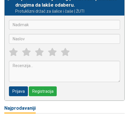
drugima da lakše odaberu.
Protuklizni držač za šalice i čaše | ŽUTI
Prijava
Registracija
Najprodavaniji