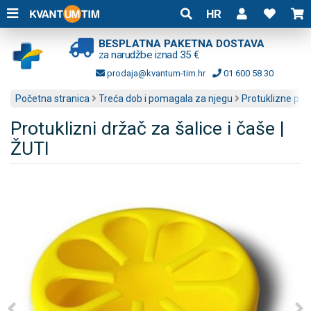
HR
BESPLATNA PAKETNA DOSTAVA
za narudžbe iznad 35 €
prodaja@kvantum-tim.hr
01 600 58 30
Početna stranica
Treća dob i pomagala za njegu
Protuklizne pod
Protuklizni držač za šalice i čaše |
ŽUTI