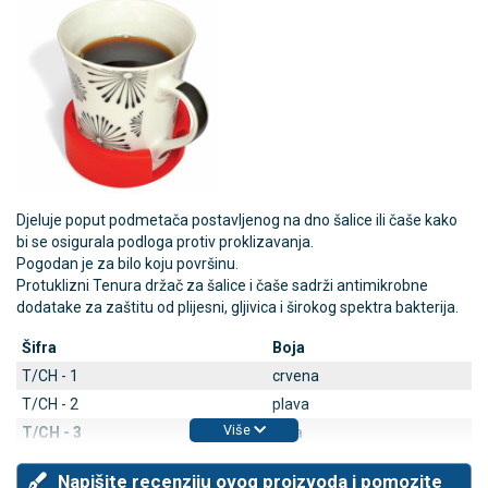
Djeluje poput podmetača postavljenog na dno šalice ili čaše kako
bi se osigurala podloga protiv proklizavanja.
Pogodan je za bilo koju površinu.
Protuklizni Tenura držač za šalice i čaše sadrži antimikrobne
dodatake za zaštitu od plijesni, gljivica i širokog spektra bakterija.
Šifra
Boja
T/CH - 1
crvena
T/CH - 2
plava
Više
T/CH - 3
žuta
Napišite recenziju ovog proizvoda i pomozite