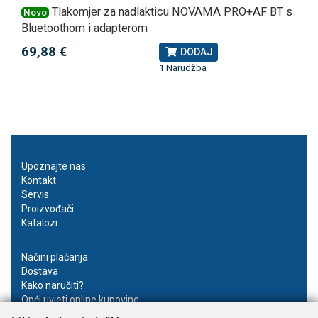
Tlakomjer za nadlakticu NOVAMA PRO+AF BT s
Novo
Bluetoothom i adapterom
69,88 €
DODAJ
1 Narudžba
Upoznajte nas
Kontakt
Servis
Proizvođači
Katalozi
Načini plaćanja
Dostava
Kako naručiti?
Opći uvjeti online kupovine
Privatnost podataka