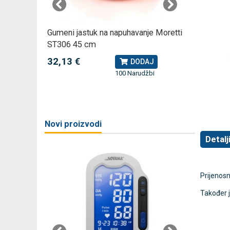
omjer za
Gumeni jastuk na napuhavanje Moretti
Rossmax
ST306 45 cm
kompreso
32,13 €
79,49 
J
DODAJ
100 Narudžbi
žbi
a
Novi proizvodi
Detalj
Prijenosn
Također j