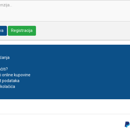
va
Registracija
aćanja
čiti?
ti online kupovine
t podataka
kolačića