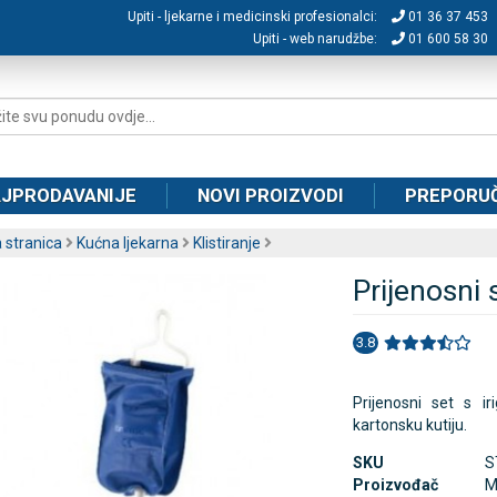
Upiti - ljekarne i medicinski profesionalci:
01 36 37 453
Upiti - web narudžbe:
01 600 58 30
JPRODAVANIJE
NOVI PROIZVODI
PREPORU
 stranica
Kućna ljekarna
Klistiranje
Prijenosni s
3.8
Prijenosni set s i
kartonsku kutiju.
SKU
S
Proizvođač
M