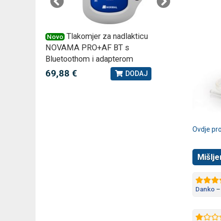
 –
Tlakomjer za nadlakticu
VI
Novo
Novo
NOVAMA PRO+AF BT s
tjedna ku
Bluetoothom i adapterom
2,75 €
J
69,88 €
DODAJ
Ovdje proč
Mišlje
Danko