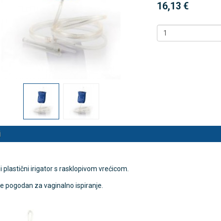
16,13 €
 NB500 profesionalni
Antidekubitalni madrac FOFO
rski inhalator
HF6002 s valjkastim zračnim
komorama i kompresorom |
€
DODAJ
Kvantum-tim
494 Narudžbe
150,36 €
15 Recenzija
DODAJ
546 Narudžbi
i
i plastični irigator s rasklopivom vrećicom.
e pogodan za vaginalno ispiranje.