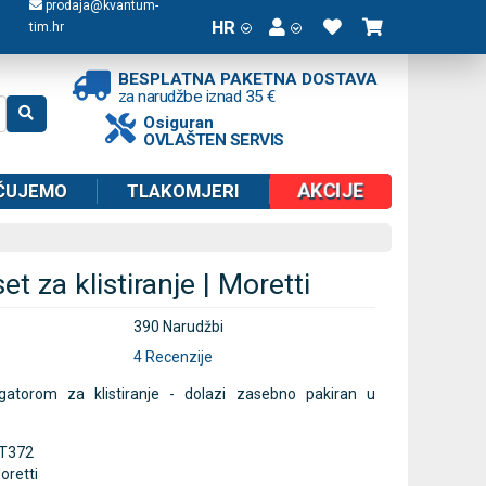
prodaja@kvantum-
HR
tim.hr
BESPLATNA PAKETNA DOSTAVA
za narudžbe iznad 35 €
Osiguran
OVLAŠTEN SERVIS
AKCIJE
ČUJEMO
TLAKOMJERI
et za klistiranje | Moretti
390 Narudžbi
4 Recenzije
rigatorom za klistiranje - dolazi zasebno pakiran u
T372
oretti