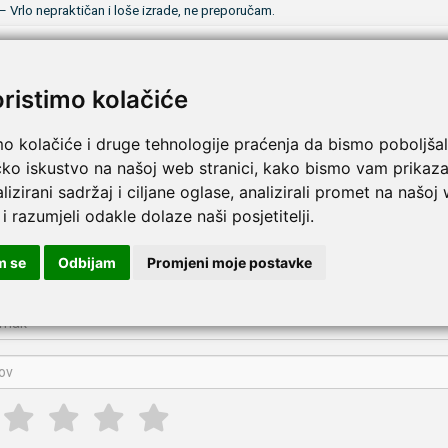
–
Vrlo nepraktičan i loše izrade, ne preporučam.
Prijenosni set za klistiranje
·
19.4.2019.
Nakon razdoblja isprobavanja sličnih proizvoda, ovaj set je jedini koji koristim. Iz
oristimo kolačiće
ponese na put i zauzima vrlo malo mjesta. Dostava je ekstra brza, a osim to
j. Takvu uslužnost se dugo pamti.
mo kolačiće i druge tehnologije praćenja da bismo poboljšal
čko iskustvo na našoj web stranici, kako bismo vam prikaza
Komplet za klistiranje
·
27.2.2019.
lizirani sadržaj i ciljane oglase, analizirali promet na našoj
Vrlo praktičan set za kućnu upotrebu. Lako se pun i, čisti i ne zauzima puno pr
 i razumjeli odakle dolaze naši posjetitelji.
pišite recenziju ovog proizvoda i pomozite drugima da la
m se
Odbijam
Promjeni moje postavke
jenosni set za klistiranje | Moretti