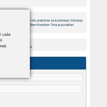
držljiv je, sklopiv je i vrlo praktičan za korištenje i čišćenje.
ga, komunikacija s osobljem Kvantum Tima je poseban
i vaše
li
 web
ostora, može se složiti.
kše odaberu.