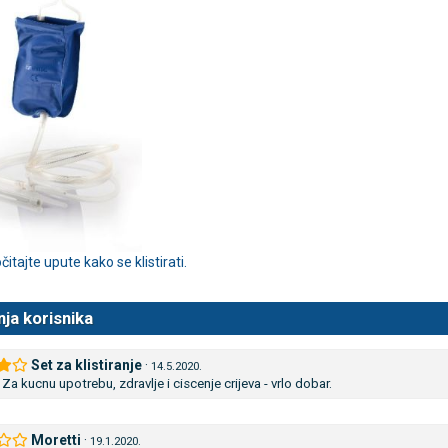
TAMMY Pilla Line 7 × 1 –
VITAMMY Pilla 7 × 4 – t
Novo
tija za tablete
kutija za tablete
10,74 €
DODAJ
DODAJ
1 Narudžba
1 Narudžba
itajte upute kako se klistirati.
nja korisnika
Set za klistiranje
·
14.5.2020.
–
Za kucnu upotrebu, zdravlje i ciscenje crijeva - vrlo dobar.
Moretti
·
19.1.2020.