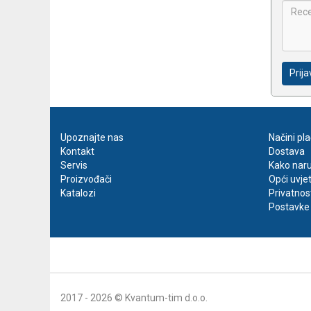
Prija
Upoznajte nas
Načini pl
Kontakt
Dostava
Servis
Kako naru
Proizvođači
Opći uvje
Katalozi
Privatnos
Postavke 
2017 - 2026 © Kvantum-tim d.o.o.