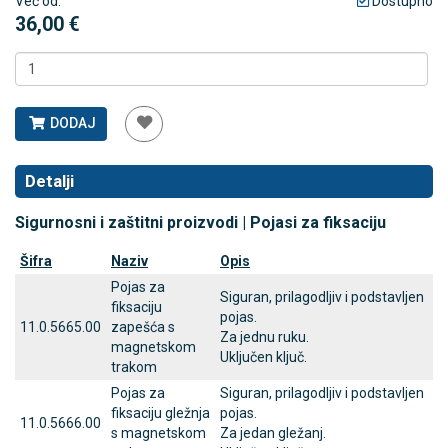
Već od:
Dostupno
36,00 €
DODAJ
Detalji
Sigurnosni i zaštitni proizvodi | Pojasi za fiksaciju
Šifra
Naziv
Opis
Pojas za
Siguran, prilagodljiv i podstavljen
fiksaciju
pojas.
11.0.5665.00
zapešća s
Za jednu ruku.
magnetskom
Uključen ključ.
trakom
Pojas za
Siguran, prilagodljiv i podstavljen
fiksaciju gležnja
pojas.
11.0.5666.00
s magnetskom
Za jedan gležanj.