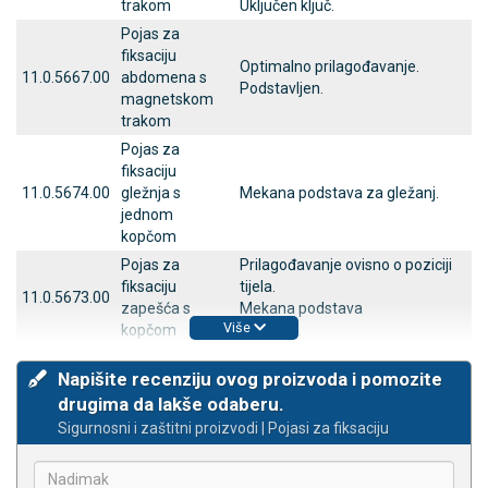
trakom
Uključen ključ.
Pojas za
fiksaciju
Optimalno prilagođavanje.
11.0.5667.00
abdomena s
Podstavljen.
magnetskom
trakom
Pojas za
fiksaciju
11.0.5674.00
gležnja s
Mekana podstava za gležanj.
jednom
kopčom
Pojas za
Prilagođavanje ovisno o poziciji
fiksaciju
tijela.
11.0.5673.00
zapešća s
Mekana podstava
Više
kopčom
za zglob.
Napišite recenziju ovog proizvoda i pomozite
drugima da lakše odaberu.
Sigurnosni i zaštitni proizvodi | Pojasi za fiksaciju