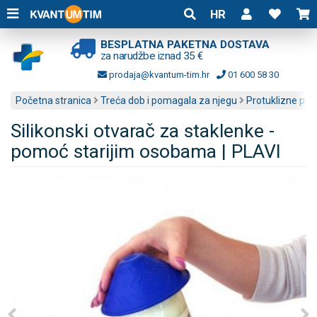
HR
BESPLATNA PAKETNA DOSTAVA
za narudžbe iznad 35 €
prodaja@kvantum-tim.hr
01 600 58 30
Početna stranica
Treća dob i pomagala za njegu
Protuklizne pod
Silikonski otvarač za staklenke -
pomoć starijim osobama | PLAVI