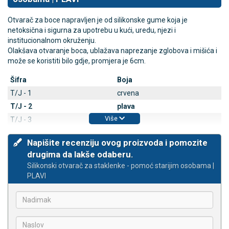
Otvarač za boce napravljen je od silikonske gume koja je
netoksična i sigurna za upotrebu u kući, uredu, njezi i
institucionalnom okruženju.
Olakšava otvaranje boca, ublažava naprezanje zglobova i mišića i
može se koristiti bilo gdje, promjera je 6cm.
Šifra
Boja
T/J - 1
crvena
T/J - 2
plava
Više
T/J - 3
žuta
Napišite recenziju ovog proizvoda i pomozite
drugima da lakše odaberu.
Silikonski otvarač za staklenke - pomoć starijim osobama |
PLAVI