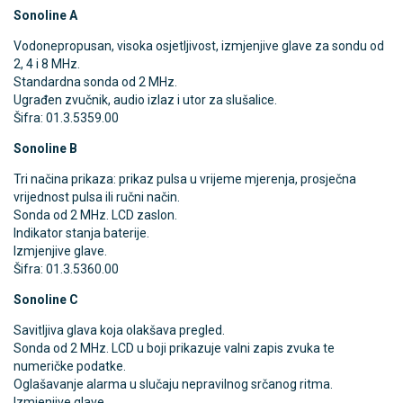
Sonoline A
Vodonepropusan, visoka osjetljivost, izmjenjive glave za sondu od
2, 4 i 8 MHz.
Standardna sonda od 2 MHz.
Ugrađen zvučnik, audio izlaz i utor za slušalice.
Šifra: 01.3.5359.00
Sonoline B
Tri načina prikaza: prikaz pulsa u vrijeme mjerenja, prosječna
vrijednost pulsa ili ručni način.
Sonda od 2 MHz. LCD zaslon.
Indikator stanja baterije.
Izmjenjive glave.
Šifra: 01.3.5360.00
Sonoline C
Savitljiva glava koja olakšava pregled.
Sonda od 2 MHz. LCD u boji prikazuje valni zapis zvuka te
numeričke podatke.
Oglašavanje alarma u slučaju nepravilnog srčanog ritma.
Izmjenjive glave.