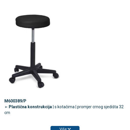
M600389/P
➢
Plastična konstrukcija
| s kotačima | promjer crnog sjedišta 32
cm
Više