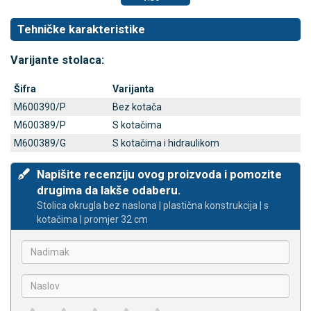
Tehničke karakteristike
Varijante stolaca:
Šifra
Varijanta
M600390/P
Bez kotača
M600389/P
S kotačima
M600389/G
S kotačima i hidraulikom
Napišite recenziju ovog proizvoda i pomozite
drugima da lakše odaberu.
Stolica okrugla bez naslona | plastična konstrukcija | s
kotačima | promjer 32 cm