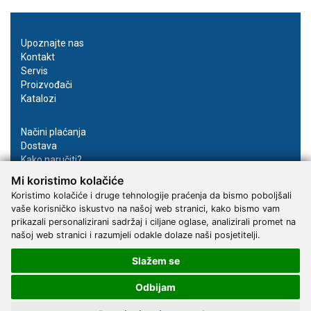
Upoznajte nas
Kontakt
Servis
Proizvođači
Katalozi
Načini plaćanja
Dostava
Kako naručiti?
Opći uvjeti online kupovine
Mi koristimo kolačiće
Privatnost podataka
Koristimo kolačiće i druge tehnologije praćenja da bismo poboljšali
Postavke kolačića
vaše korisničko iskustvo na našoj web stranici, kako bismo vam
prikazali personalizirani sadržaj i ciljane oglase, analizirali promet na
Pratite nas
našoj web stranici i razumjeli odakle dolaze naši posjetitelji.
Facebook
Slažem se
Instagram
Youtube
Odbijam