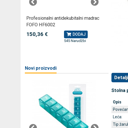
rski
Profesionalni antidekubitalni madrac
Profesio
FOFO HF6002
Rossmax
150,36 €
79,49 
J
DODAJ
545 Narudžbi
žbi
a
Novi proizvodi
Detalj
Stolna 
Opis
Povećan
Leća:
Tip žarul