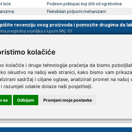
t leće:
Podesivi poklopac koji štiti od ogrebotina
anizma:
Fleksibilan potporni mehanizam
TAMMY Pilla 7 × 4 – tjedna
LEPU Armfit+ BP2 tlako
Novo
pišite recenziju ovog proizvoda i pomozite drugima da la
 tablete
za nadlakticu s EKG funkcijom
lna pregledna svjetiljka s lupom NKL-01
€
107,50 €
DODAJ
DODAJ
1 Narudžba
oristimo kolačiće
mo kolačiće i druge tehnologije praćenja da bismo poboljšal
čko iskustvo na našoj web stranici, kako bismo vam prikaza
lizirani sadržaj i ciljane oglase, analizirali promet na našoj
 i razumjeli odakle dolaze naši posjetitelji.
m se
Odbijam
Promjeni moje postavke
va
Registracija