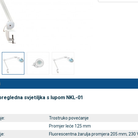
nalni kompresorski inhalator
Rossmax X5 tlakomjer za nadla
 NB-500
€
80,25 €
DODAJ
DODAJ
494 Narudžbe
2489 Narudžbi
15 Recenzija
57 Recenzija
i
pregledna svjetiljka s lupom NKL-01
je:
Trostruko povećanje
Promjer leće 125 mm
je:
Fluorescentna žarulja promjera 205 mm; 230 