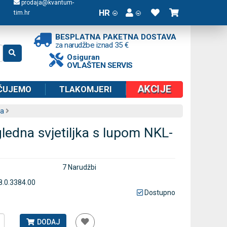
prodaja@kvantum-
HR
tim.hr
BESPLATNA PAKETNA DOSTAVA
za narudžbe iznad 35 €
Osiguran
OVLAŠTEN SERVIS
AKCIJE
ČUJEMO
TLAKOMJERI
ja
ledna svjetiljka s lupom NKL-
7 Narudžbi
8.0.3384.00
Dostupno
DODAJ