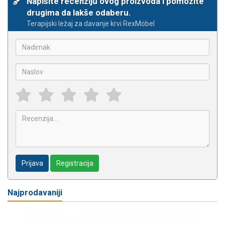
Napišite recenziju ovog proizvoda i pomozite
drugima da lakše odaberu.
Terapijski ležaj za davanje krvi RexMöbel
Prijava
Registracija
Najprodavaniji