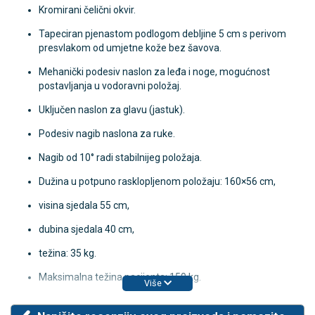
Kromirani čelični okvir.
Tapeciran pjenastom podlogom debljine 5 cm s perivom
presvlakom od umjetne kože bez šavova.
Mehanički podesiv naslon za leđa i noge, mogućnost
postavljanja u vodoravni položaj.
Uključen naslon za glavu (jastuk).
Podesiv nagib naslona za ruke.
Nagib od 10° radi stabilnijeg položaja.
Dužina u potpuno rasklopljenom položaju: 160×56 cm,
visina sjedala 55 cm,
dubina sjedala 40 cm,
težina: 35 kg.
Maksimalna težina pacijenta: 150 kg.
Više