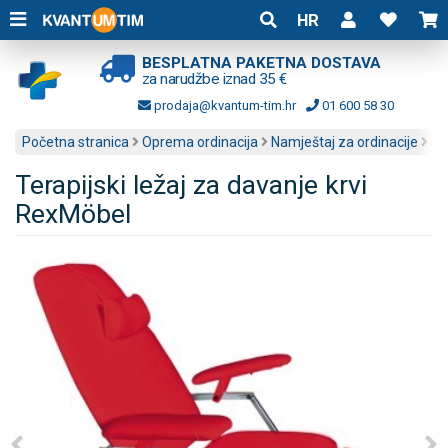
HR
BESPLATNA PAKETNA DOSTAVA
za narudžbe iznad 35 €
prodaja@kvantum-tim.hr
01 600 58 30
Početna stranica
Oprema ordinacija
Namještaj za ordinacije
St
Terapijski ležaj za davanje krvi
RexMöbel