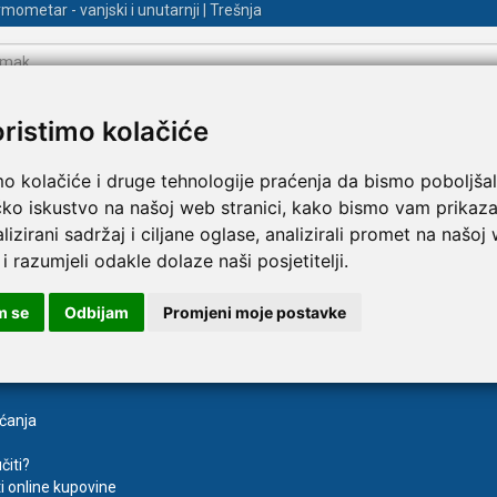
mometar - vanjski i unutarnji | Trešnja
TAMMY Pilla 7 × 4 – tjedna
LEPU Armfit+ BP2 tlako
Novo
 tablete
za nadlakticu s EKG-om
oristimo kolačiće
€
107,50 €
DODAJ
DODAJ
1 Narudžba
mo kolačiće i druge tehnologije praćenja da bismo poboljšal
čko iskustvo na našoj web stranici, kako bismo vam prikaza
lizirani sadržaj i ciljane oglase, analizirali promet na našoj
 i razumjeli odakle dolaze naši posjetitelji.
m se
Odbijam
Promjeni moje postavke
va
Registracija
aćanja
čiti?
ti online kupovine