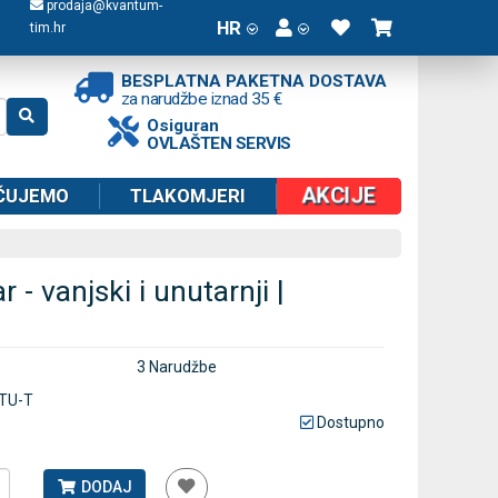
prodaja@kvantum-
HR
tim.hr
BESPLATNA PAKETNA DOSTAVA
za narudžbe iznad 35 €
Osiguran
OVLAŠTEN SERVIS
AKCIJE
ČUJEMO
TLAKOMJERI
- vanjski i unutarnji |
3 Narudžbe
TU-T
Dostupno
DODAJ