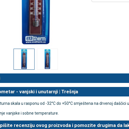
 NB500 profesionalni
Rossmax X5 tlakomjer za nadla
rski inhalator
€
80,25 €
DODAJ
DODAJ
494 Narudžbe
2489 Narudžbi
15 Recenzija
57 Recenzija
i
etar - vanjski i unutarnji | Trešnja
urna skala u rasponu od -32
°C do +50
°C smještena na
drvenoj daščici u
nje vanjske i sobne temperature.
pišite recenziju ovog proizvoda i pomozite drugima da la