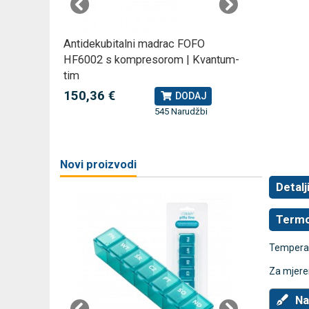
rski
Antidekubitalni madrac FOFO
Rossmax
HF6002 s kompresorom | Kvantum-
kompreso
tim
79,49 
J
150,36 €
DODAJ
545 Narudžbi
žbi
a
Novi proizvodi
Detalj
Termom
Temperat
Za mjere
Na