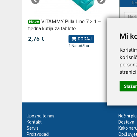
Ter
 za
VITAMMY Pilla Line 7 × 1 –
VI
Novo
Novo
tjedna kutija za tablete
kutija za
Mi k
2,75 €
10,74 
J
DODAJ
1 Narudžba
Koristi
korisni
persona
stranici
Slaže
Prija
Upoznajte nas
Načini pl
Kontakt
Dostava
Servis
Kako naru
Proizvođači
Opći uvje