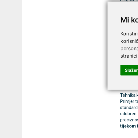
nošenjem
držati p
Mi k
Koristi
Klinič
korisni
Novama Co
persona
(Europsko
stranici
precizno
Slaže
Klinič
Tehnika k
Primjer 
standardi
odobren 
preciznos
tijekom 