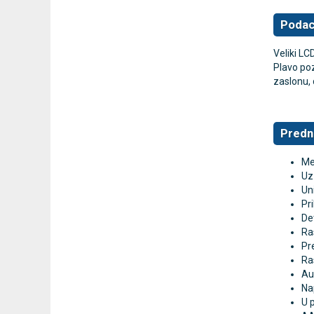
Podaci
Veliki LC
Plavo poz
zaslonu, 
Predn
Me
Uz
Un
Pr
Det
Ra
Pr
Ra
Au
Na
U 