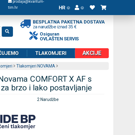
prodaja@kvantum-
HR
tim.hr
BESPLATNA PAKETNA DOSTAVA
za narudžbe iznad 35 €
Osiguran
OVLAŠTEN SERVIS
AKCIJE
ČUJEMO
TLAKOMJERI
komjeri
Tlakomjeri NOVAMA
 Novama COMFORT X AF s
a brzo i lako postavljanje
2 Narudžbe