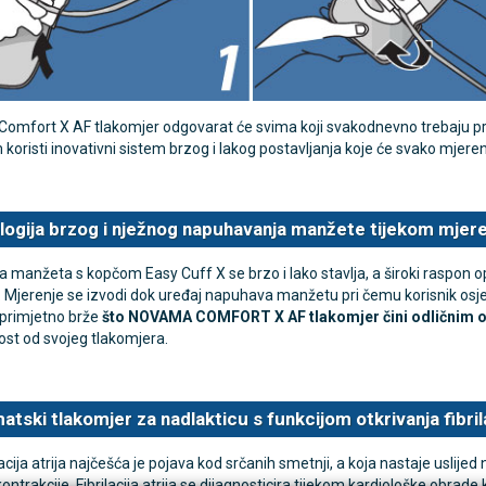
TAMMY Pilla Line 7 × 1 –
VITAMMY Pilla 7 × 4 – t
Novo
tija za tablete
kutija za tablete
mfort X AF tlakomjer odgovarat će svima koji svakodnevno trebaju pratit
10,74 €
DODAJ
DODAJ
koristi inovativni sistem brzog i lakog postavljanja koje će svako mjerenj
1 Narudžba
1 Narudžba
logija brzog i nježnog napuhavanja manžete tijekom mjere
a manžeta s kopčom Easy Cuff X se brzo i lako stavlja, a široki raspo
 Mjerenje se izvodi dok uređaj napuhava manžetu pri čemu korisnik osjeć
i primjetno brže
što NOVAMA COMFORT X AF tlakomjer čini odličnim 
ost od svojeg tlakomjera.
tski tlakomjer za nadlakticu s funkcijom otkrivanja fibrila
ilacija atrija najčešća je pojava kod srčanih smetnji, a koja nastaje uslij
ontrakcije. Fibrilacija atrija se dijagnosticira tijekom kardiološke obrade