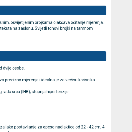
snim, osvijetljenim brojkama olakšava očitanje mjerenja.
t teksta na zaslonu. Svijetli tonovi brojki na tamnom
d dvije osobe.
precizno mjerenje i idealna je za većinu korisnika.
og rada srca (IHB), stupnja hipertenzije
a lako postavljanje za opesg nadlaktice od 22 - 42 cm, 4