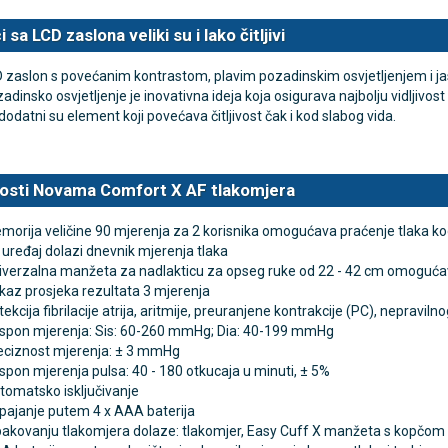
 sa LCD zaslona veliki su i lako čitljivi
D zaslon s povećanim kontrastom, plavim pozadinskim osvjetljenjem i ja
adinsko osvjetljenje je inovativna ideja koja osigurava najbolju vidljivos
dodatni su element koji povećava čitljivost čak i kod slabog vida.
osti Novama Comfort X AF tlakomjera
morija veličine 90 mjerenja za 2 korisnika omogućava praćenje tlaka ko
 uređaj dolazi dnevnik mjerenja tlaka
iverzalna manžeta za nadlakticu za opseg ruke od 22 - 42 cm omogućava 
ikaz prosjeka rezultata 3 mjerenja
ekcija fibrilacije atrija, aritmije, preuranjene kontrakcije (PC), nepraviln
spon mjerenja:
Sis: 60-260 mmHg; Dia: 40-199 mmHg
eciznost mjerenja:
± 3 mmHg
spon mjerenja pulsa: 40 - 180 otkucaja u minuti,
± 5%
tomatsko isključivanje
pajanje putem 4 x AAA baterija
pakovanju tlakomjera dolaze: tlakomjer, Easy Cuff X manžeta s kopčom z