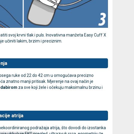
jedna
LEPU Armfit+ BP2 tlakomjer
MESI
Novo
Novo
za nadlakticu s EKG-om
dijagnostič
i svoj krvni tlak i puls. Inovativna manžeta Easy Cuff X
Cijena na upit
107,50 €
DODAJ
e učiniti lakim, brzim i preciznim.
013637453
nja
n opsega ruke od 22 do 42 cm u omogućava precizno
a znatno manji pritisak. Mjerenje na ovaj način je
odabirom
za sve koji žele i očekuju maksimalnu brzinu i
cije atrija
ed nekoordiniranog podražaja atrija, što dovodi do izostanka
 koja uključuje EKG pregled, ultrazvuk srca, egometriju te