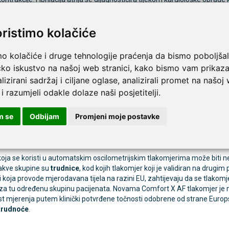
 holtera tlaka u periodu od 24 sata. Tlakomjer Novama Comfort X AF o
od stalnom kontrolom.
oristimo kolačiće
mo kolačiće i druge tehnologije praćenja da bismo poboljšal
ki potvrđena preciznost - Certifikat Europskog udruženja 
čko iskustvo na našoj web stranici, kako bismo vam prikaza
mfort tlakomjer nudi preciznost i sigurnost mjerenja zahvaljujući kli
lizirani sadržaj i ciljane oglase, analizirali promet na našoj
 udruženje za hipertenziju) te strogom procesu upravljanja kvalitetom I
 i razumjeli odakle dolaze naši posjetitelji.
st u cijelom opsegu mjerenja. Novama Comfort tlakomjer je jedan od ri
m se
Odbijam
Promjeni moje postavke
ka validacija potvrđuje upotrebu tijekom trudnoće!
oja se koristi u automatskim oscilometrijskim tlakomjerima može biti n
takve skupine su
trudnice
, kod kojih tlakomjer koji je validiran na drugi
 koja provode mjerodavana tijela na razini EU, zahtijevaju da se tlakomj
za tu određenu skupinu pacijenata. Novama Comfort X AF tlakomjer je 
t mjerenja putem klinički potvrđene točnosti odobrene od strane Europs
trudnoće
.