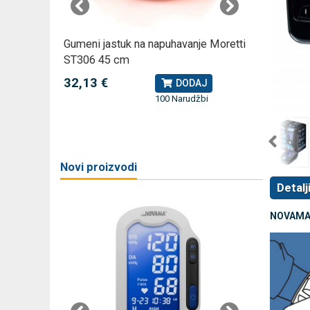
omjer za
Gumeni jastuk na napuhavanje Moretti
Rossmax
ST306 45 cm
kompreso
32,13 €
79,49 
J
DODAJ
100 Narudžbi
žbi
a
Novi proizvodi
Detalj
NOVAMA C