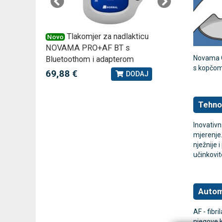
 –
Tlakomjer za nadlakticu
VI
Novo
Novo
NOVAMA PRO+AF BT s
tjedna ku
Novama Co
Bluetoothom i adapterom
2,75 €
J
s kopčom 
69,88 €
DODAJ
Tehno
Inovativn
mjerenje.
nježnije 
učinkovit
Automa
AF - fibr
njegove k