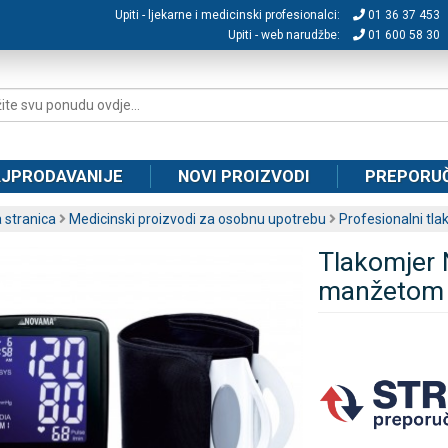
Upiti - ljekarne i medicinski profesionalci:
01 36 37 453
Upiti - web narudžbe:
01 600 58 30
JPRODAVANIJE
NOVI PROIZVODI
PREPORU
 stranica
Medicinski proizvodi za osobnu upotrebu
Profesionalni tla
Tlakomjer
manžetom z