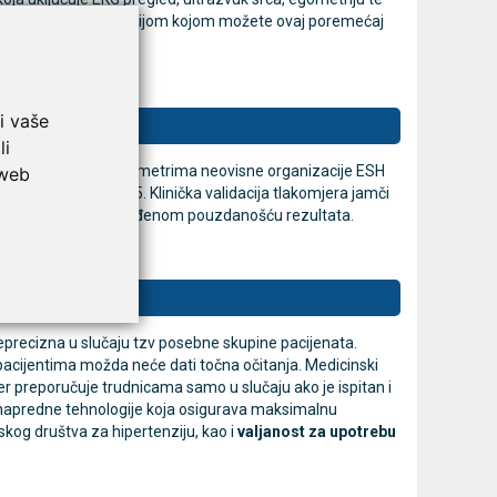
premljen je tehnologijom kojom možete ovaj poremećaj
i vaše
za hipertenziju
li
nički potvrđenim parametrima neovisne organizacije ESH
 web
SO 9001 i ISO 13485. Klinička validacija tlakomjera jamči
jetkih uređaja s potvrđenom pouzdanošću rezultata.
eprecizna u slučaju tzv posebne skupine pacijenata.
m pacijentima možda neće dati točna očitanja. Medicinski
er preporučuje trudnicama samo u slučaju ako je ispitan i
napredne tehnologije koja osigurava maksimalnu
kog društva za hipertenziju, kao i
valjanost za upotrebu