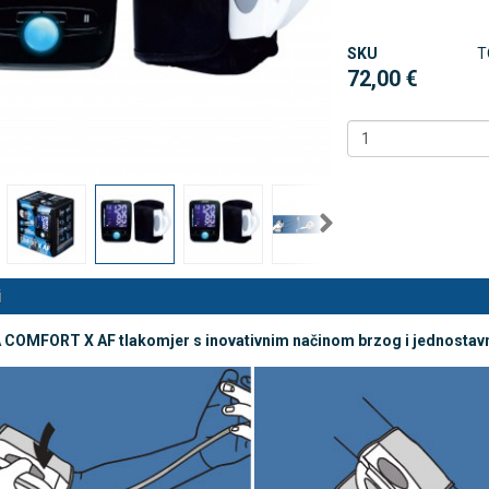
SKU
T
 NB500 profesionalni
Antidekubitalni madrac FOFO
72,00 €
rski inhalator
HF6002 s valjkastim zračnim
komorama i kompresorom |
€
DODAJ
Kvantum-tim
494 Narudžbe
150,36 €
15 Recenzija
DODAJ
546 Narudžbi
i
OMFORT X AF tlakomjer s inovativnim načinom brzog i jednostavno