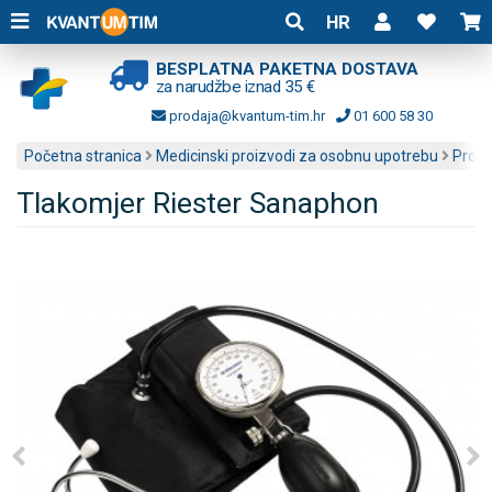
HR
BESPLATNA PAKETNA DOSTAVA
za narudžbe iznad 35 €
prodaja@kvantum-tim.hr
01 600 58 30
Početna stranica
Medicinski proizvodi za osobnu upotrebu
Profe
Tlakomjer Riester Sanaphon