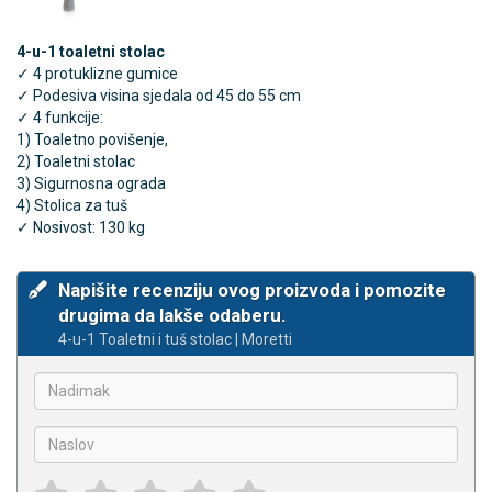
4-u-1 toaletni stolac
✓ 4 protuklizne gumice
✓ Podesiva visina sjedala od 45 do 55 cm
✓
4 funkcije:
1) Toaletno povišenje,
2) Toaletni stolac
3) Sigurnosna ograda
4) Stolica za tuš
✓ Nosivost: 130 kg
Napišite recenziju ovog proizvoda i pomozite
drugima da lakše odaberu.
4-u-1 Toaletni i tuš stolac | Moretti