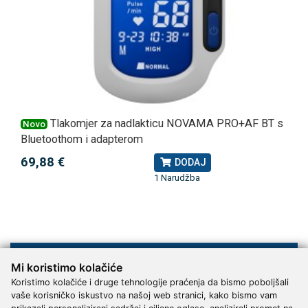
Tlakomjer za nadlakticu NOVAMA PRO+AF BT s
Novo
Bluetoothom i adapterom
69,88 €
DODAJ
1 Narudžba
Mi koristimo kolačiće
Upoznajte nas
Koristimo kolačiće i druge tehnologije praćenja da bismo poboljšali
Kontakt
vaše korisničko iskustvo na našoj web stranici, kako bismo vam
Servis