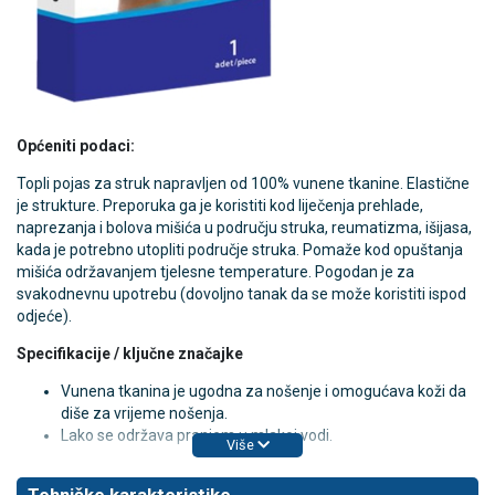
Općeniti podaci:
Topli pojas za struk napravljen od 100% vunene tkanine. Elastične
je strukture. Preporuka ga je koristiti kod liječenja prehlade,
naprezanja i bolova mišića u području struka, reumatizma, išijasa,
kada je potrebno utopliti područje struka. Pomaže kod opuštanja
mišića održavanjem tjelesne temperature. Pogodan je za
svakodnevnu upotrebu (dovoljno tanak da se može koristiti ispod
odjeće).
Specifikacije / ključne značajke
Vunena tkanina je ugodna za nošenje i omogućava koži da
diše za vrijeme nošenja.
Lako se održava pranjem u mlakoj vodi.
Više