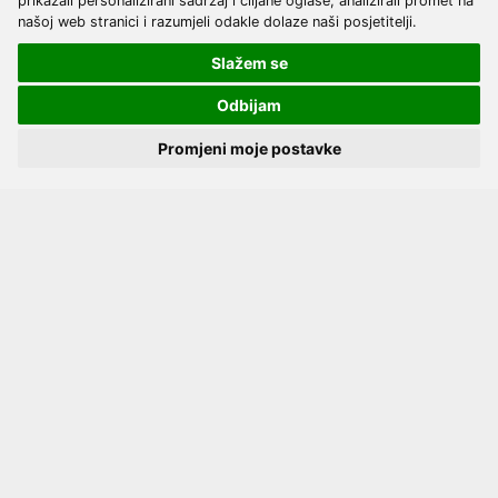
prikazali personalizirani sadržaj i ciljane oglase, analizirali promet na
Proizvođači
našoj web stranici i razumjeli odakle dolaze naši posjetitelji.
Katalozi
Slažem se
Načini plaćanja
Odbijam
Dostava
Kako naručiti?
Promjeni moje postavke
Opći uvjeti online kupovine
Privatnost podataka
Postavke kolačića
Pratite nas
Facebook
Instagram
Youtube
2017 - 2026 © Kvantum-tim d.o.o.