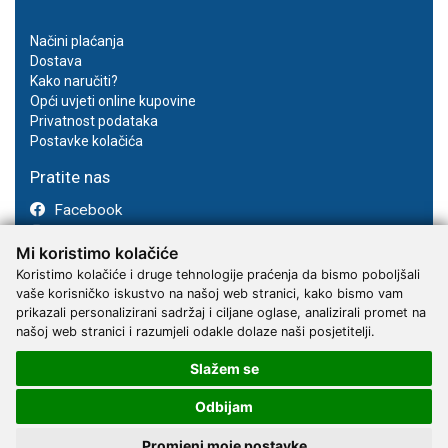
Načini plaćanja
Dostava
Kako naručiti?
Opći uvjeti online kupovine
Privatnost podataka
Postavke kolačića
Pratite nas
Facebook
Instagram
Mi koristimo kolačiće
Youtube
Koristimo kolačiće i druge tehnologije praćenja da bismo poboljšali
vaše korisničko iskustvo na našoj web stranici, kako bismo vam
prikazali personalizirani sadržaj i ciljane oglase, analizirali promet na
našoj web stranici i razumjeli odakle dolaze naši posjetitelji.
Slažem se
2017 - 2026 © Kvantum-tim d.o.o.
Odbijam
Promjeni moje postavke