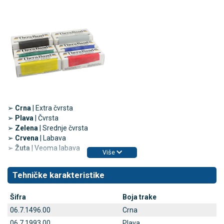
➢
Crna
| Extra čvrsta
➢
Plava
| Čvrsta
➢
Zelena
| Srednje čvrsta
➢
Crvena
| Labava
➢
Žuta
| Veoma labava
Više
Tehničke karakteristike
Šifra
Boja trake
06.7.1496.00
Crna
06.7.1993.00
Plava