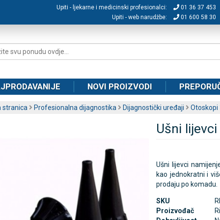
Upiti - ljekarne i medicinski profesionalci:
01 36 37 453
Upiti - web narudžbe:
01 600 58 30
JPRODAVANIJE
NOVI PROIZVODI
PREPORU
 stranica
Profesionalna dijagnostika
Dijagnostički uređaji
Otoskopi
Ušni lijevc
Ušni lijevci namijen
kao jednokratni i viš
prodaju po komadu.
SKU
R
Proizvođač
R