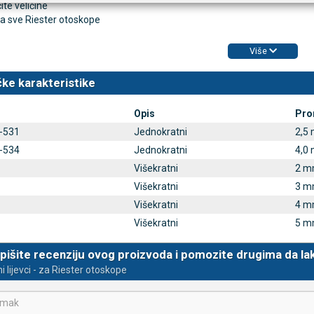
ite veličine
a sve Riester otoskope
Više
ke karakteristike
Opis
Pro
-531
Jednokratni
2,5
-534
Jednokratni
4,0
Višekratni
2 
Višekratni
3 
Višekratni
4 
Višekratni
5 
pišite recenziju ovog proizvoda i pomozite drugima da la
i lijevci - za Riester otoskope