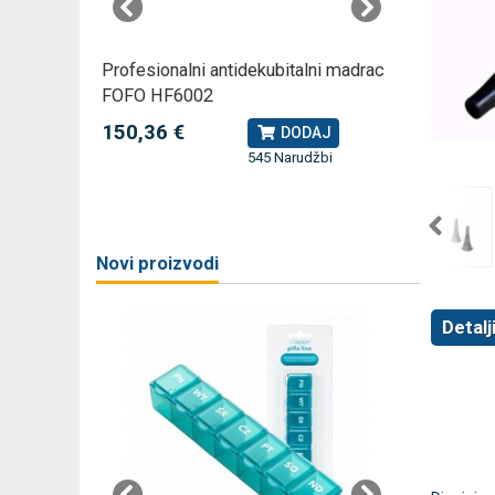
rski
Profesionalni antidekubitalni madrac
Profesio
FOFO HF6002
Rossmax
150,36 €
79,49 
J
DODAJ
545 Narudžbi
žbi
a
Novi proizvodi
Detalj