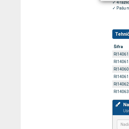
✓ 4 različ
✓ Pašu n
Tehnič
Šifra
RI14061
RI14061
RI14060
RI14061
RI14062
RI14063
Na
Ušn