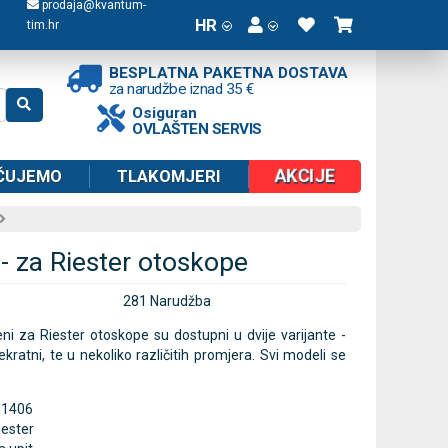
prodaja@kvantum-
HR
tim.hr
BESPLATNA PAKETNA DOSTAVA
za narudžbe iznad 35 €
Osiguran
OVLAŠTEN SERVIS
AKCIJE
ČUJEMO
TLAKOMJERI
i - za Riester otoskope
281 Narudžba
jeni za Riester otoskope su dostupni u dvije varijante -
ekratni, te u nekoliko različitih promjera. Svi modeli se
I1406
iester