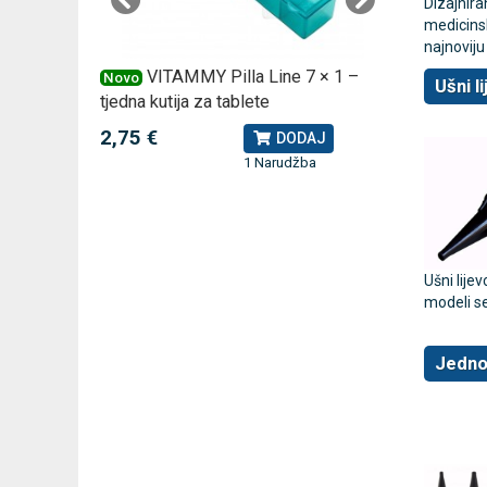
Dizajnir
medicinsk
najnoviju
 –
VITAMMY Pilla Line 7 × 1 –
VI
Novo
Novo
Ušni l
tjedna kutija za tablete
kutija za
2,75 €
10,74 
J
DODAJ
1 Narudžba
Ušni lije
modeli s
Jednok