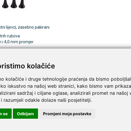
ni lijevci, zasebno pakirani.
trih rubova
 i 4,0 mm promjer
atni ušni lijevci | 2 mm, 3 mm, 4 mm, 5 mm
oristimo kolačiće
mo kolačiće i druge tehnologije praćenja da bismo poboljšal
čko iskustvo na našoj web stranici, kako bismo vam prikaza
lizirani sadržaj i ciljane oglase, analizirali promet na našoj
 i razumjeli odakle dolaze naši posjetitelji.
m se
Odbijam
Promjeni moje postavke
 lijevci dostupni su u četiri različite veličine.