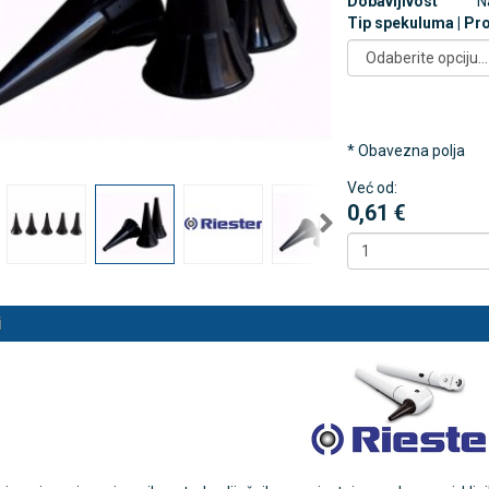
Dobavljivost
N
Tip spekuluma | Pr
nalni kompresorski inhalator
Rossmax X5 tlakomjer za nadla
 NB-500
€
80,25 €
DODAJ
DODAJ
* Obavezna polja
494 Narudžbe
2489 Narudžbi
15 Recenzija
57 Recenzija
Već od:
0,61 €
i