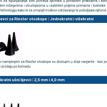
ani za ispunjavanje svih potreba liječnika u privatnim praksama i kli
im inžinjerima i stručnjacima u različitim poljima primarne i bolničke n
 tehnologiju kako bi se smanjili troškovi održavanja te poboljšala njihova 
TAMMY Pilla 7 × 4 – tjedna
LEPU Armfit+ BP2 tlako
Novo
ijevci za Riester otoskope | Jednokratni i višekratni
 tablete
za nadlakticu s EKG-om
€
107,50 €
DODAJ
DODAJ
1 Narudžba
vci namijenjeni za Riester otoskope su dostupni u dvije varijante - kao jed
e prodaju po komadu.
ratni ušni lijevci | 2,5 mm i 4,0 mm