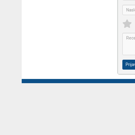
Prija
Upoznajte nas
Načini pl
Kontakt
Dostava
Servis
Kako naru
Proizvođači
Opći uvje
Katalozi
Privatnos
Postavke 