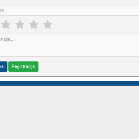
va
Registracija
aćanja
čiti?
ti online kupovine
t podataka
kolačića