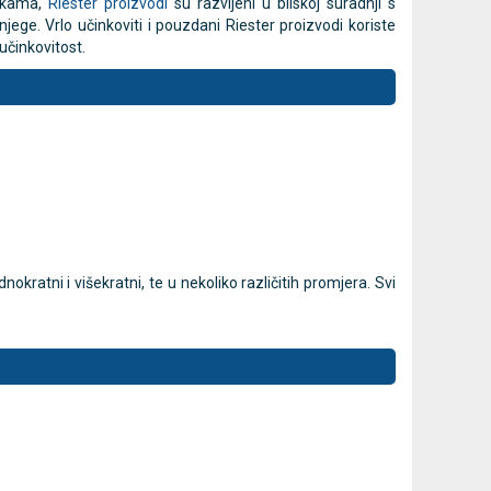
nikama,
Riester proizvodi
su razvijeni u bliskoj suradnji s
jege. Vrlo učinkoviti i pouzdani Riester proizvodi koriste
učinkovitost.
mjer
MESI mTABLET torba -
MESI
Novo
Novo
prijenosna torba za dijagnostički
dijagnostič
sustav
Cijena na upit
013637453
Cijena na upit
DODAJ
013637453
nokratni i višekratni, te u nekoliko različitih promjera. Svi