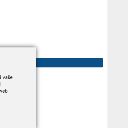
i vaše
li
 web