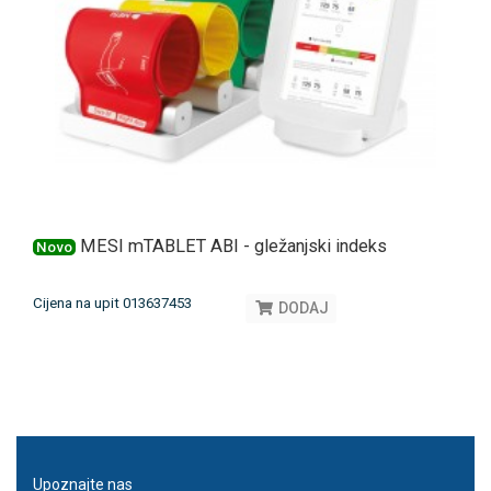
MESI mTABLET ABI - gležanjski indeks
Novo
Cijena na upit 013637453
DODAJ
Upoznajte nas