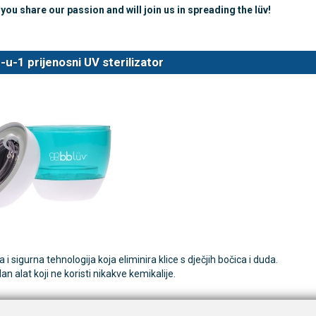
ou share our passion and will join us in spreading the lüv!
TAMMY Pilla Line 7 × 1 –
VITAMMY Pilla 7 × 4 – t
Novo
4-u-1 prijenosni UV sterilizator
tija za tablete
kutija za tablete
10,74 €
DODAJ
DODAJ
1 Narudžba
1 Narudžba
 i sigurna tehnologija koja eliminira klice s dječjih bočica i duda.
an alat koji ne koristi nikakve kemikalije.
sni kompaktni dizajn