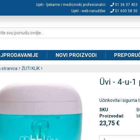
Upiti - ljekarne i medicinski profesionalci:
01 36 37 453
Upiti - web narudžbe:
01 600 58 30
JPRODAVANIJE
NOVI PROIZVODI
PREPORU
 stranica
ŽUTI KLIK
Üvi - 4-u-1 
Učinkovita i sigurna t
SKU
B
Proizvođač
b
23,75 €