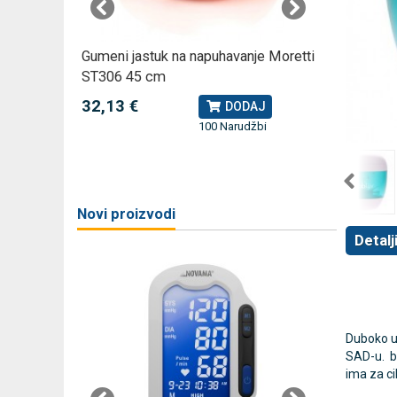
omjer za
Gumeni jastuk na napuhavanje Moretti
Rossmax
ST306 45 cm
kompreso
32,13 €
79,49 
J
DODAJ
100 Narudžbi
žbi
a
Novi proizvodi
Detalj
Duboko uk
SAD-u. bb
ima za ci