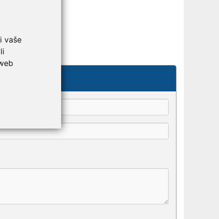
i vaše
li
 web
kše odaberu.