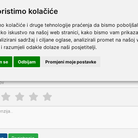
ki i siguran
oristimo kolačiće
va UV žarulja
avan za korištenje
mo kolačiće i druge tehnologije praćenja da bismo poboljšal
e (cm): 8,1 x 8,1 x 9,1
Više
čko iskustvo na našoj web stranici, kako bismo vam prikaza
lizirani sadržaj i ciljane oglase, analizirali promet na našoj
pišite recenziju ovog proizvoda i pomozite drugima da la
 i razumjeli odakle dolaze naši posjetitelji.
 - 4-u-1 prijenosni UV sterilizator
m se
Odbijam
Promjeni moje postavke