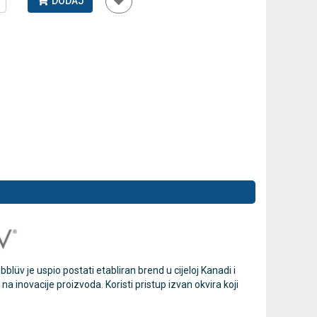
DODAJ
Antidekubitalni madrac FOFO
Rossmax GB
HF6001 s kompresorom | Kvantum-
tlakomjer 
tim
41,00 €
75,60 €
DODAJ
770 Narudžbi
2 Recenzije
üv je uspio postati etabliran brend u cijeloj Kanadi i
a inovacije proizvoda. Koristi pristup izvan okvira koji