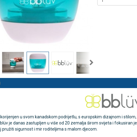
 NB500 profesionalni
Antidekubitalni madrac FOFO
rski inhalator
HF6002 s valjkastim zračnim
komorama i kompresorom |
€
DODAJ
Kvantum-tim
494 Narudžbe
150,36 €
15 Recenzija
DODAJ
545 Narudžbi
i
orijenjen u svom kanadskom podrijetlu, s europskim dizajnom i stilom, bbl
lüv je danas zastupljen u više od 20 zemalja širom svijeta i fokusiran je n
lj pružiti sigurnost i mir roditeljima s malom djecom.