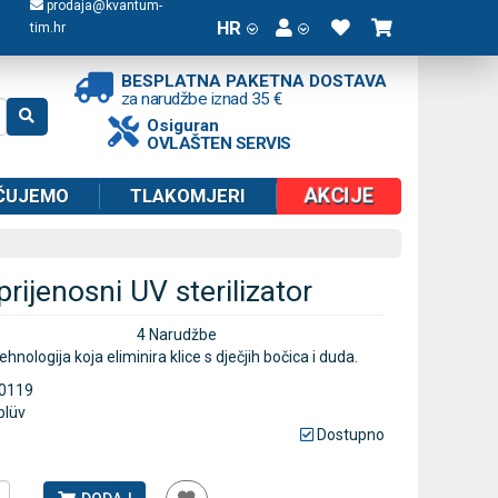
prodaja@kvantum-
HR
tim.hr
BESPLATNA PAKETNA DOSTAVA
za narudžbe iznad 35 €
Osiguran
OVLAŠTEN SERVIS
AKCIJE
ČUJEMO
TLAKOMJERI
prijenosni UV sterilizator
4 Narudžbe
ehnologija koja eliminira klice s dječjih bočica i duda.
0119
blüv
Dostupno