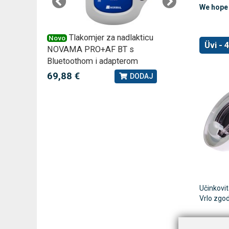
We hope y
 –
Tlakomjer za nadlakticu
VI
Novo
Novo
Üvi - 
NOVAMA PRO+AF BT s
tjedna ku
Bluetoothom i adapterom
2,75 €
J
69,88 €
DODAJ
Učinkovita
Vrlo zgod
• Prijeno