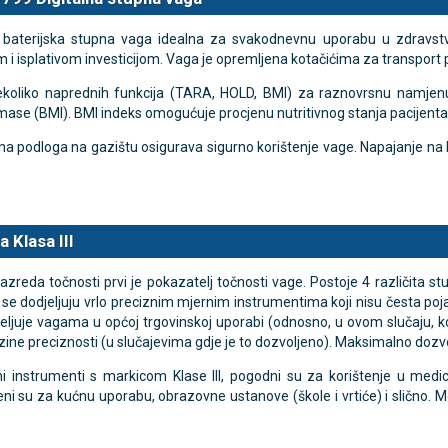
a baterijska stupna vaga idealna za svakodnevnu uporabu u zdravstv
 i isplativom investicijom. Vaga je opremljena kotačićima za transport p
PU Armfit+ BP2 tlakomjer
MESI mTABLET ABI -
Novo
kticu s EKG-om
gležanjski indeks
ekoliko naprednih funkcija (TARA, HOLD, BMI) za raznovrsnu namjenu.
mase (BMI). BMI indeks omogućuje procjenu nutritivnog stanja pacijenta
Cijena na upit
 €
DODAJ
DODAJ
013637453
na podloga na gazištu osigurava sigurno korištenje vage. Napajanje na b
 Klasa III
zreda točnosti prvi je pokazatelj točnosti vage. Postoje 4 različita s
 II se dodjeljuju vrlo preciznim mjernim instrumentima koji nisu čest
djeljuje vagama u općoj trgovinskoj uporabi (odnosno, u ovom slučaju, ko
azine preciznosti (u slučajevima gdje je to dozvoljeno). Maksimalno dozvo
ni instrumenti s markicom Klase III, pogodni su za korištenje u medic
ni su za kućnu uporabu, obrazovne ustanove (škole i vrtiće) i slično. M