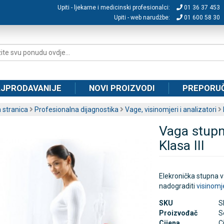
Upiti - ljekarne i medicinski profesionalci:
01 36 37 453
Upiti - web narudžbe:
01 600 58 30
JPRODAVANIJE
NOVI PROIZVODI
PREPORU
 stranica
Profesionalna dijagnostika
Vage, visinomjeri i analizatori
Vaga stup
Klasa III
Elekronička stupna v
nadograditi
visinom
SKU
S
Proizvođač
S
Cijena
C