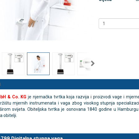
X5 tlakomjer za nadlakticu
Gumeni jastuk na napuhavanje 
ST306 45 cm
€
32,13 €
DODAJ
DODAJ
2489 Narudžbi
100 Narudžbi
57 Recenzija
i
bH & Co. KG
je njemačka tvrtka koja razvija i proizvodi vage i mjern
 tržištu mjernih instrumenata i vaga zbog visokog stupnja specializac
širom svijeta. Obiteljska tvrtka je osnovana 1840 godine u Hamburgu 
 obitelji.
799 Digitalna stupna vaga