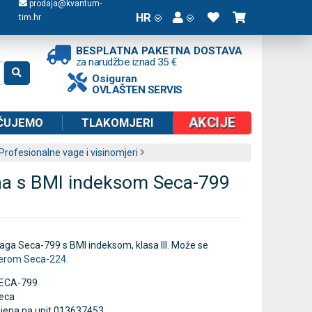
prodaja@kvantum-
HR
tim.hr
BESPLATNA PAKETNA DOSTAVA
za narudžbe iznad 35 €
Osiguran
OVLAŠTEN SERVIS
AKCIJE
ČUJEMO
TLAKOMJERI
Profesionalne vage i visinomjeri
na s BMI indeksom Seca-799
aga Seca-799 s BMI indeksom, klasa III. Može se
jerom Seca-224
.
ECA-799
eca
ijena na upit 013637453