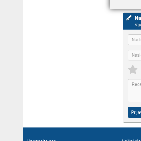
Funkcij
Na
Vag
Prija