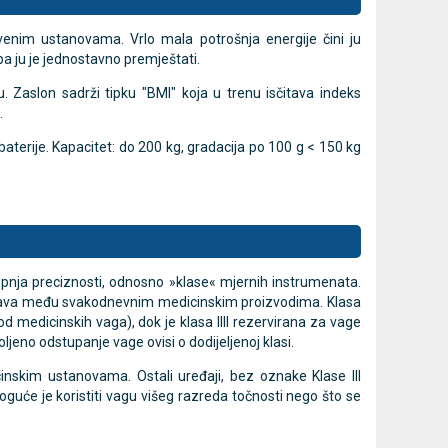
enim ustanovama. Vrlo mala potrošnja energije čini ju
a ju je jednostavno premještati.
MESI mTABLET EKG - 12-
MESI
Novo
Novo
kanalni elektrokardiograf
digitalni s
 Zaslon sadrži tipku "BMI" koja u trenu isčitava indeks
.
Cijena na upit
Cijena na upit
DODAJ
013637453
013637453
aterije. Kapacitet: do 200 kg, gradacija po 100 g < 150 kg
tupnja preciznosti, odnosno »klase« mjernih instrumenata.
a pojava među svakodnevnim medicinskim proizvodima. Klasa
d medicinskih vaga), dok je klasa IIII rezervirana za vage
ljeno odstupanje vage ovisi o dodijeljenoj klasi.
inskim ustanovama. Ostali uređaji, bez oznake Klase III
oguće je koristiti vagu višeg razreda točnosti nego što se