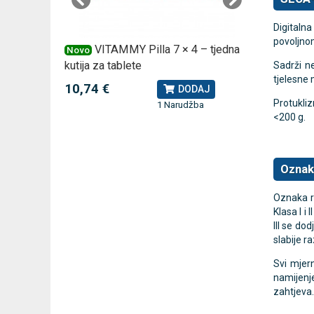
Digitaln
povoljnom
× 1 –
VITAMMY Pilla 7 × 4 – tjedna
LE
Novo
Novo
kutija za tablete
za nadla
Sadrži n
tjelesne 
10,74 €
107,50
J
DODAJ
Protukliz
1 Narudžba
<200 g.
Oznaka
Oznaka ra
Klasa I i
III se do
slabije r
Svi mjer
namijenje
zahtjeva.