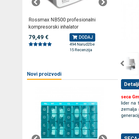
O
Rossmax NB500 profesionalni
Rossmax 
vantum-
kompresorski inhalator
79,49 €
80,25 
DODAJ
J
494 Narudžbe
15 Recenzija
bi
Novi proizvodi
Detalj
seca Gm
lider na
zemalja 
generacija
SECA-