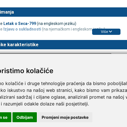
imanja
te
Letak o Seca-799
(na engleskom jeziku)
te
Izjavu o sukladnosti
(na njemačkom i engleskom jeziku)
Više
ke karakteristike
-799
oristimo kolačiće
III
mo kolačiće i druge tehnologije praćenja da bismo poboljšal
et:
200 kg
čko iskustvo na našoj web stranici, kako bismo vam prikaza
a (g):
100 g < 150 kg > 200 g
lizirani sadržaj i ciljane oglase, analizirali promet na našoj
je:
baterija
 i razumjeli odakle dolaze naši posjetitelji.
je (ŠxVxD):
294 x 831 x 417 mm
je postolja (ŠxVxD):
272 x 75 x 280 mm
m se
Odbijam
Promjeni moje postavke
6,3 kg