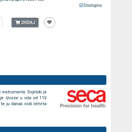
Dostupno
Moretti
Antidekubitalni madrac FOFO
Rossmax N
DODAJ
HF6001 s kompresorom | Kvantum-
inhalator z
tim
-30
69,93 €
75,60 €
DODAJ
48,95 €
770 Narudžbi
2 Recenzije
e instrumente. Svjetski je
ije. Izvoze u više od 110
te ju danas vodi četvrta