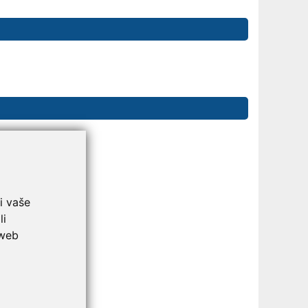
i vaše
li
 web