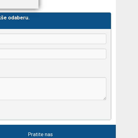
kše odaberu.
Pratite nas