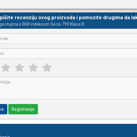
Više
e:
TARE, HOLD, BMI, automatsko gašenje
pišite recenziju ovog proizvoda i pomozite drugima da la
a stupna s BMI indeksom Seca-799 Klasa III
va
Registracija