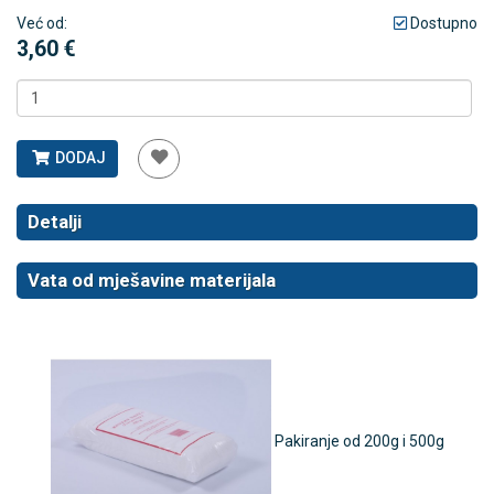
Već od:
Dostupno
3,60 €
DODAJ
Detalji
Vata od mješavine materijala
Pakiranje od 200g i 500g