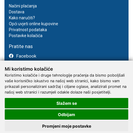
Načini plaćanja
Dostava
Kako naručiti?
Opći uvjeti online kupovine
Privatnost podataka
Postavke kolačića
Pratite nas
Facebook
Instagram
Mi koristimo kolačiće
Youtube
Koristimo kolačiće i druge tehnologije praćenja da bismo poboljšali
vaše korisničko iskustvo na našoj web stranici, kako bismo vam
prikazali personalizirani sadržaj i ciljane oglase, analizirali promet na
našoj web stranici i razumjeli odakle dolaze naši posjetitelji.
Slažem se
2017 - 2026 © Kvantum-tim d.o.o.
Odbijam
Promjeni moje postavke