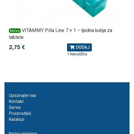
VITAMMY Pilla Line 7 × 1 – tjedna kutija za
Novo
tablete
2,75 €
DODAJ
1 Narudžba
Upoznajte nas
Kontakt
Servis
Proizvođači
Katalozi
Načini plaćanja