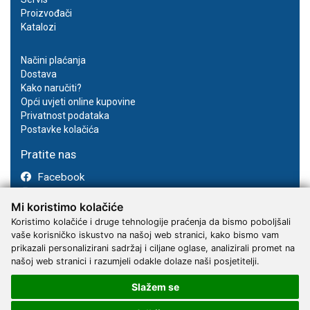
Proizvođači
Katalozi
Načini plaćanja
Dostava
Kako naručiti?
Opći uvjeti online kupovine
Privatnost podataka
Postavke kolačića
Pratite nas
Facebook
Instagram
Mi koristimo kolačiće
Youtube
Koristimo kolačiće i druge tehnologije praćenja da bismo poboljšali
vaše korisničko iskustvo na našoj web stranici, kako bismo vam
prikazali personalizirani sadržaj i ciljane oglase, analizirali promet na
našoj web stranici i razumjeli odakle dolaze naši posjetitelji.
Slažem se
2017 - 2026 © Kvantum-tim d.o.o.