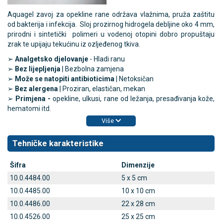
Aquagel zavoj za opekline rane održava vlažnima, pruža zaštitu 
od bakterija i infekcija.  Sloj prozirnog hidrogela debljine oko 4 mm, 
prirodni i sintetički  polimeri u vodenoj otopini dobro propuštaju 
zrak te upijaju tekućinu iz ozljeđenog tkiva.
➢
Analgetsko djelovanje
- Hladi ranu
➢
Bez lijepljenja
| Bezbolna zamjena
➢
Može se natopiti antibioticima |
Netoksičan
➢
Bez alergena
| Proziran, elastičan, mekan
➢
Primjena -
opekline, ulkusi, rane od ležanja, presađivanja kože,
hematomi itd.
Više
Tehničke karakteristike
Šifra
Dimenzije
10.0.4484.00
5 x 5 cm
10.0.4485.00
10 x 10 cm
10.0.4486.00
22 x 28 cm
10.0.4526.00
25 x 25 cm