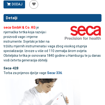
DODAJ
Detalji
seca GmbH & Co. KG
je
njemačka tvrtka koja razvija i
proizvodi vage i mjerne
instrumente. Svjetski je lider na
tržištu mjernih instrumenata i vaga zbog visokog stupnja
specializacije. Izvoze u više od 110 zemalja širom svijeta.
Obiteljska tvrtka je osnovana 1840 godine u Hamburgu te ju danas
vodi četvrta generacija obitelji.
Seca-428
Torba za prijenos dječje vage
Seca-336
.