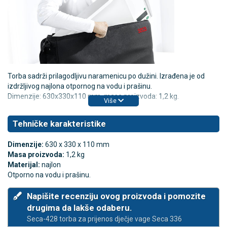
Torba sadrži prilagodljivu naramenicu po dužini. Izrađena je od
izdržljivog najlona otpornog na vodu i prašinu.
Dimenzije: 630x330x110 mm, masa proizvoda: 1,2 kg.
Više
Tehničke karakteristike
Dimenzije:
630 x 330 x 110 mm
Masa proizvoda:
1,2 kg
Materijal:
najlon
Otporno na vodu i prašinu.
Napišite recenziju ovog proizvoda i pomozite
drugima da lakše odaberu.
Seca-428 torba za prijenos dječje vage Seca 336